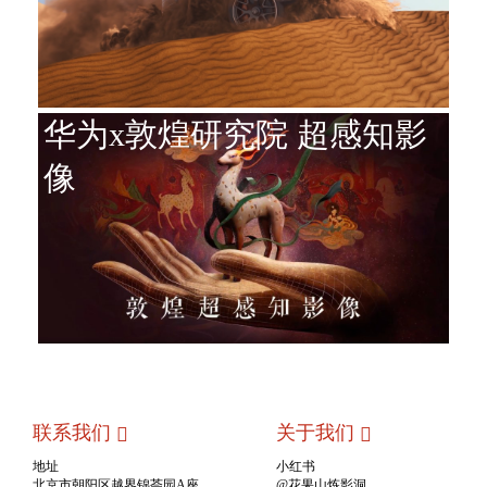
华为x敦煌研究院 超感知影
像
联系我们
关于我们
地址
小红书
北京市朝阳区越界锦荟园A座
@花果山炼影洞