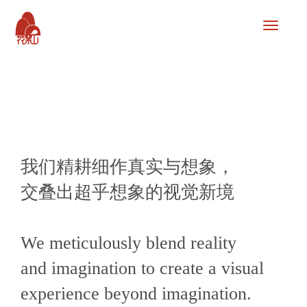
联
系
我
们-99
有
限
公
司
客
服
我们精耕细作真实与想象，
开
户
交叠出超乎想象的视觉新境
电
话
1750888
厅
We meticulously blend reality
业
务
and imagination to create a visual
办
理)
experience beyond imagination.