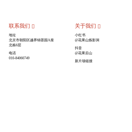
联系我们
关于我们
地址
小红书
北京市朝阳区越界锦荟园A座
@花果山炼影洞
北栋6层
抖音
电话
@花果后山
010-84060749
新片场链接