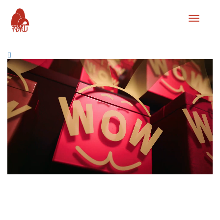
联
系
我
们-99
有
限
公
司
客
服
开
户
电
话
1750888
厅
业
务
办
理)