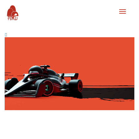
联
系
我
们-99
有
限
公
司
客
服
开
户
电
话
1750888
厅
业
务
办
理)