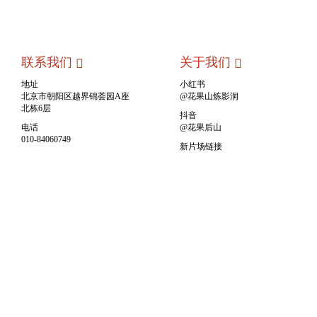
联系我们
关于我们
地址
小红书
北京市朝阳区越界锦荟园A座
@花果山炼影洞
北栋6层
抖音
电话
@花果后山
010-84060749
新片场链接