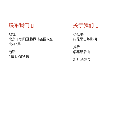
联系我们
关于我们
地址
小红书
北京市朝阳区越界锦荟园A座
@花果山炼影洞
北栋6层
抖音
电话
@花果后山
010-84060749
新片场链接